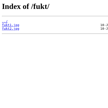
Index of /fukt/
../
fukt1.jpg
fukt2.jpg